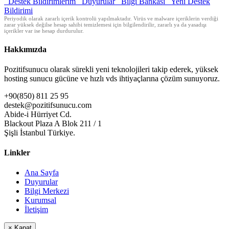
Destek Bildirimlerim
Duyurular
Bilgi Bankası
Yeni Destek
Bildirimi
Periyodik olarak zararlı içerik kontrolü yapılmaktadır. Virüs ve malware içeriklerin verdiği
zarar yüksek değilse hesap sahibi temizlemesi için bilgilendirilir, zararlı ya da yasadışı
içerikler var ise hesap durdurulur.
Hakkımızda
Pozitifsunucu olarak sürekli yeni teknolojileri takip ederek, yüksek
hosting sunucu gücüne ve hızlı vds ihtiyaçlarına çözüm sunuyoruz.
+90(850) 811 25 95
destek@pozitifsunucu.com
Abide-i Hürriyet Cd.
Blackout Plaza A Blok 211 / 1
Şişli İstanbul Türkiye.
Linkler
Ana Sayfa
Duyurular
Bilgi Merkezi
Kurumsal
İletişim
×
Kapat