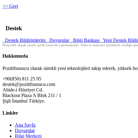
<< Geri
Destek
Destek Bildirimlerim
Duyurular
Bilgi Bankası
Yeni Destek Bildi
Periyodik olarak zararlı içerik kontrolü yapılmaktadır. Virüs ve malware içeriklerin verdiği zarar
Hakkımızda
Pozitifsunucu olarak sürekli yeni teknolojileri takip ederek, yüksek 
+90(850) 811 25 95
destek@pozitifsunucu.com
Abide-i Hürriyet Cd.
Blackout Plaza A Blok 211 / 1
Şişli İstanbul Türkiye.
Linkler
Ana Sayfa
Duyurular
Bilgi Merkezi