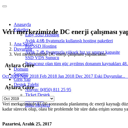
Anasayfa
Paketler
Veri merkezimizde DC enerji çalışması yap
Easy SSD Hosting
Aylık 4.6₺ fiyatımızla kullanışlı hosting paketleri
Ana Sayfa
Pro SSD Hosting
Duyurular
Aylık 7.4₺ fiyatımızla yüksek hız ve sınırsız kapasite
Veri merkezimizde DC enerji çalışması yapılacaktır.
SSD VDS Sunucu
İhtiyacınız olan tüm güç ayrılmış donanım kaynakları 48
Aylara Göre
Domain
Sepetim
Oct 2019
Nov 2018
Feb 2018
Jan 2018
Dec 2017
Eski Duyurular...
Giriş Yap
Destek Talebi
Aylara Göre
Arayın: 0(850) 811 25 95
Ticket Destek
Duyurular
Veri merkezimizde 01:00 sonrasında planlanmış dc enerji kaynağı düzen
Bilgi Merkezi
kadar sürecek olup, olası bir problemde bir süre daha erişim sorunu ya
Pazartesi, Aralık 25, 2017